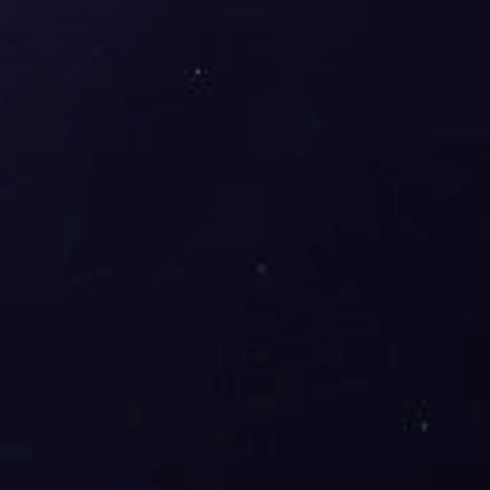
受系统化训练，并逐步融入到现有团队之
展更深入、更广泛的信息交流，共同探索
以进一步巩固其在国内外舞台上的竞争
究”不仅展示了该队伍在布局、协调以及动态
系列挑战及对应措施。这些内容为今后的
宝贵经验。
具有适应性的盯防系统，无疑是提升竞技
化，相信未来将在此领域取得更加丰硕成