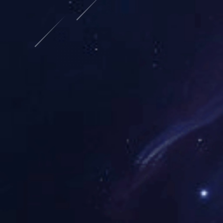
足球明星代言广告全景揭秘展现他们的魅力与
响力
足球明星婚礼盛典中的璀璨戒指图片展示与背
的爱情故事
导航
了解南宫集团
体育热点
体育明星
集团服务
沟通南宫集团官方入口