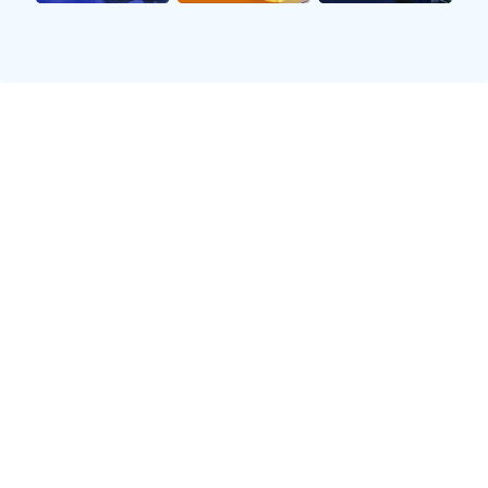
导航
了解南宫集团
体育热点
体育明星
集团服务
沟通南宫集团官方入口
广州篮球队实力崛起荣登篮球个人能力排行榜第九