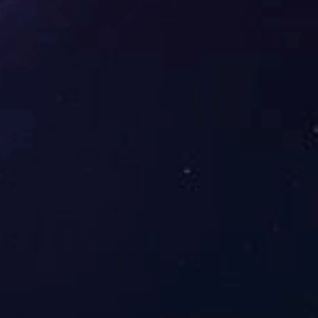
凡的梦想！
上一篇
中国超帅足球明星大盘点他们的魅力与球技让人心动不已
下一篇
上海羽毛球队盯防体系解析与战术应用研究