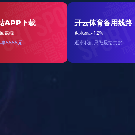
足球明星号码40的传奇故事
程
2025-10-27 13:13:22
在足球的世界中，球员们常常通过他们在场上的表现和
些不那么常见的号码，比如40号，往往隐藏着动人的
球明星——他的40号背后所蕴藏的传奇故事展开讨论。
顾
的挑战与成就，再到他所传递的精神力量，最后探讨他
开这位明星不为人知的一面。通过深入剖析，我们不仅
敢追梦与坚持不懈的重要启示。