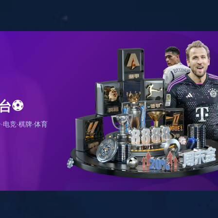
了解南宫集团
体育热点
体育明星
集团服务
沟通南宫