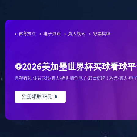
公司首页
体育热点
首页
-
体育热点