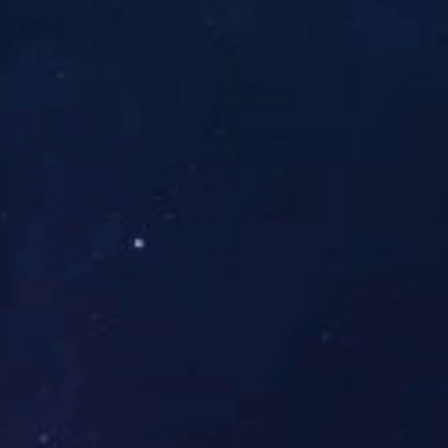
是一种象征。在这位明星选择40号时，他
。这一数字代表着他从小到大的奋斗历
自己，在球场上不断突破自我。
球队中，主流号码如10、7等常常被明星球
一选择使得他能够在赛场上展现出不同寻常的
不同号码同样可以绽放光芒。