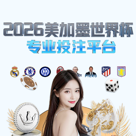
体育热点
首页
-
体育热点