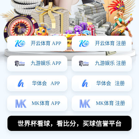
最新新闻
足球明星儿子追逐偶像的感人瞬间与名场面回顾
带奥字的足球明星名字全解析与推荐
揭秘足球明星的绰号背后的故事与含义是什么
足球明星纯银挂件价格揭秘及购买建议分享