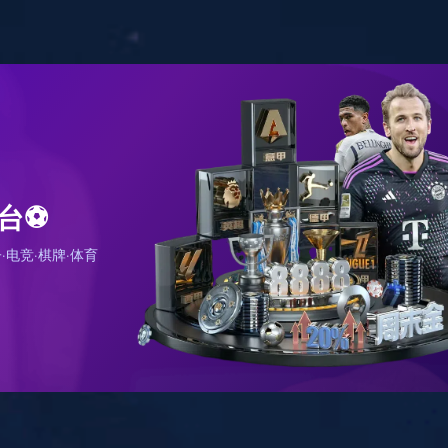
了解南宫集团
体育热点
体育明星
集团服务
沟通南宫