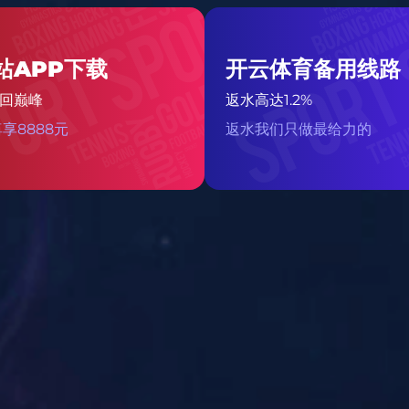
北京羽毛球队在大师赛中的
的影响分析
2025-11-02 02:25:38
本文旨在分析北京羽毛球队在大师赛中的灵活性表现及
赛中的战术变化、选手适应能力、临场应变技巧以及团
技水平并最终决定比赛胜负。文章分为四个部分，首先
顾
人能力与灵活性的关系，接着讨论临场应变对比赛的关
整体表现的影响。通过深入分析这些方面，可以全面理
平竞技状态及其背后的原因。