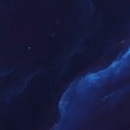
住更多获胜机会。
3、临场应变对比赛的重要性
临场应变是体育竞技中不可或缺的一部分，而这一点在
烈竞争中，原定计划往往难以完全实施，因此能否及时
例如，在某场关键赛事中，北京队遭遇了突如其来的伤
阵容，将其他成员重新安排到新的位置，以确保整体实
队成员之间深厚默契，也彰显了各自优秀适应能力，为
此外，教练和助理教练会密切关注现场情况，不断给予
据实时情况进行战术布置，如此一来，即便局面不利，
临场调节让北京羽毛球队无论处于何种境地，都能保有
南宫集团
4、团队协作与灵活性的结合
团队合作是任何集体项目成功的重要基础，北京羽毛球
都意识到彼此之间协调配合的重要性，并且乐于为共同