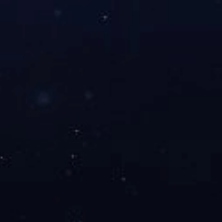
找到我们
页
地址：贵阳市劝腿之域163号
宫集团
电话：13735801532
点
邮箱: tlctmclre@qq.com
星
务
宫集团官方入口