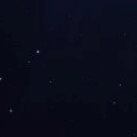
导航
南宫集团(中国区)有限公司官网✅🏆
公司首
『qbsilk.com』🏆✅是世界顶级真人游
戏让生活更精彩!为国内游戏玩家打造
了解南
的全球最顶级乐趣游戏APP,提供下
体育热
载、入口、首页、平台、登陆、官
体育明
网、二十四小时专属客服在线服务!全
球最安全,最信誉,最公平的平台运营
集团服
商!
沟通南