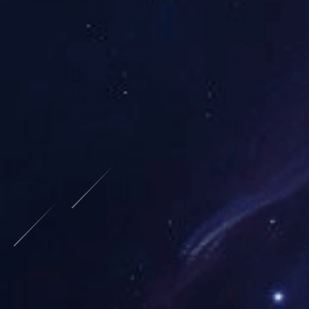
足球明星代言广告全景揭秘展现他们的魅力与
响力
足球明星婚礼盛典中的璀璨戒指图片展示与背
的爱情故事
导航
了解南宫集团
体育热点
体育明星
集团服务
沟通南宫集团官方入口