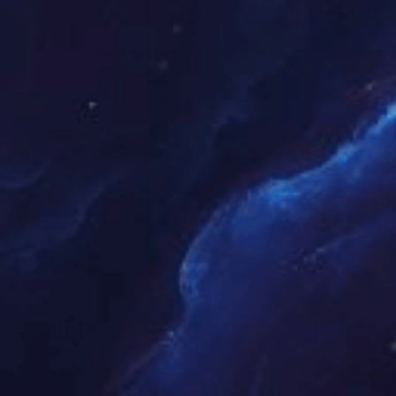
的控球优势，使他们无法轻松开展攻击。
而山东鲁能则继续坚持其传控打法，但由于面对的是一
得不频繁调整战术，从长传冲吊转向短传配合，以试图
时，他们多次错失良机，这也暴露出球队在关键时刻把
此外，从个人表现来看，庆南FC的一些年轻小将表现
球队能够抓住有限机会。而鲁能虽有经验丰富的大牌选
使得双方实力差距虽然微小，但最终结果却有所不同，
南宫集团平台
4、未来发展与展望
通过这场激烈交锋，可以看到两支球队今后的发展潜力
利，更是信心和团队凝聚力的大幅提升。他们需要继续
好的成绩。同时，这样一支充满活力的新秀球队，如果
来联赛中的黑马。
而对于山东鲁能来说，本轮失利意味着他们需要认真反