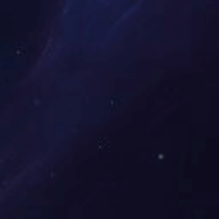
加强年轻球员培养和增强团队默契，将是他们接下来努
练，让每名球员在关键时刻保持冷静，也是至关重要的
总之，无论是対于庆南还是鲁能，都需从这次交锋中吸
各种挑战。他们将在不断磨砺中成长，为各自目标而奋
总结：
总体来看，本次“庆南与鲁能”的较量不仅展示了足球
和球员所付出的努力与汗水。从开局迅速进入状态，到
铭记。此外，对于双方来说，这都是一次学习和成长的
也要欣赏彼此优秀之处，从而不断提升自身水平。
结合整篇文章，我们可以得出结论：无论是过去还是未
量都是一种宝贵财富。只有通过不断总结经验教训，两
想。在每个赛季结束后，相信我们都会期待着再次见证