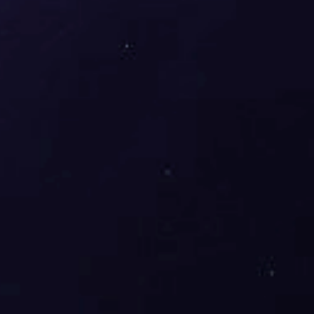
力的重要方向。同时，加强心理素质训
一环。
取经验教训，以便在未来更加成熟地应对
斗。
运动本身带来的激情，更凸显出足球背后教练
最后阶段紧张刺激，每一个瞬间都值得被
重要经历，不仅要看到自身存在的问题，
来，在竞争激烈的足球世界里，每一次较
支球队才会走得更远，实现各自心中的梦
这些精彩纷呈的瞬间！