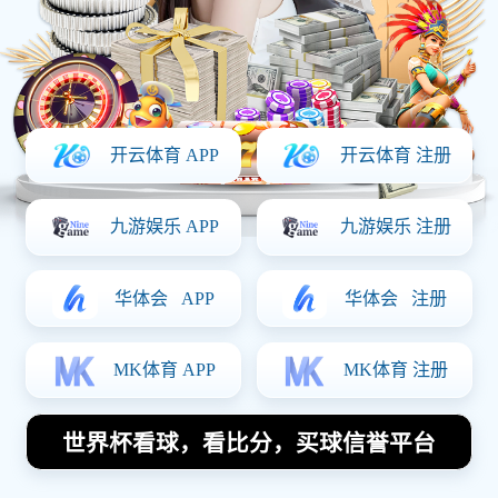
最新新闻
足球明星儿子追逐偶像的感人瞬间与名场面回顾
带奥字的足球明星名字全解析与推荐
揭秘足球明星的绰号背后的故事与含义是什么
足球明星纯银挂件价格揭秘及购买建议分享