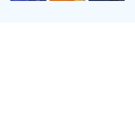
导航
了解南宫集团
体育热点
体育明星
集团服务
沟通南宫集团官方入口
勇士与奇才激战四月三日NBA赛场再掀风云谁能笑到