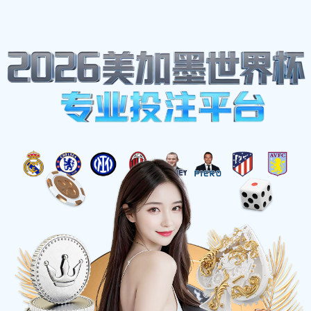
体育热点
首页
-
体育热点