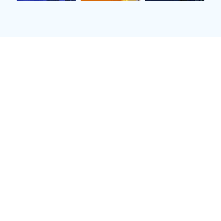
导航
了解南宫集团
体育热点
体育明星
集团服务
沟通南宫集团官方入口
意甲第37轮精彩对决尤文图斯迎战强敌全力争胜之