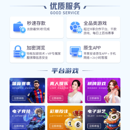
全球顶级足球明星年薪揭秘与比较分析
赛后复盘：杭州篮球队与武汉篮球队的状态分析与表现评
估
13号足球明星全解析从历史传奇到当代巨星的精彩旅程
杭州篮球队在钻石联赛中的蜕变与新篇章探索之旅
足球明星卡套装推荐及其收藏价值解析详解
深入探讨北京篮球队在比赛中的速度表现及其对胜负的影
响分析
足球明星代言广告全景揭秘展现他们的魅力与影响力
足球明星婚礼盛典中的璀璨戒指图片展示与背后的爱情故
事