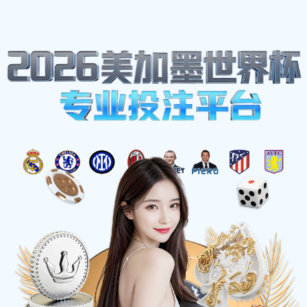
体育明星
首页
-
体育明星