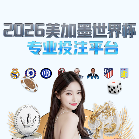
体育明星
首页
-
体育明星