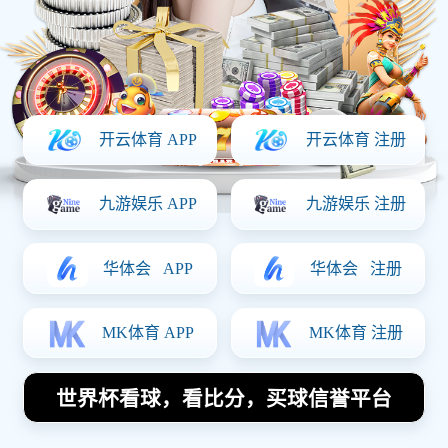
最新新闻
足球明星儿子追逐偶像的感人瞬间与名场面回顾
带奥字的足球明星名字全解析与推荐
揭秘足球明星的绰号背后的故事与含义是什么
足球明星纯银挂件价格揭秘及购买建议分享