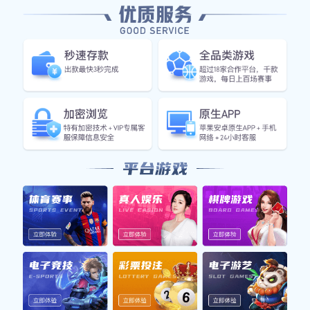
全球顶级足球明星年薪揭秘与比较分析
赛后复盘：杭州篮球队与武汉篮球队的状态分析与表现评
估
13号足球明星全解析从历史传奇到当代巨星的精彩旅程
杭州篮球队在钻石联赛中的蜕变与新篇章探索之旅
足球明星卡套装推荐及其收藏价值解析详解
深入探讨北京篮球队在比赛中的速度表现及其对胜负的影
响分析
足球明星代言广告全景揭秘展现他们的魅力与影响力
足球明星婚礼盛典中的璀璨戒指图片展示与背后的爱情故
事