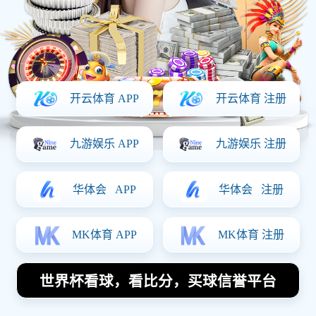
最新新闻
足球明星儿子追逐偶像的感人瞬间与名场面回顾
带奥字的足球明星名字全解析与推荐
揭秘足球明星的绰号背后的故事与含义是什么
足球明星纯银挂件价格揭秘及购买建议分享