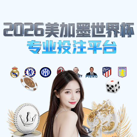
体育热点
首页
-
体育热点