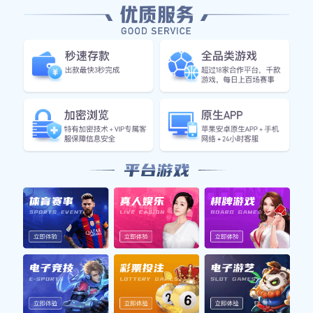
全球顶级足球明星年薪揭秘与比较分析
赛后复盘：杭州篮球队与武汉篮球队的状态分析与表现评
估
13号足球明星全解析从历史传奇到当代巨星的精彩旅程
杭州篮球队在钻石联赛中的蜕变与新篇章探索之旅
足球明星卡套装推荐及其收藏价值解析详解
深入探讨北京篮球队在比赛中的速度表现及其对胜负的影
响分析
足球明星代言广告全景揭秘展现他们的魅力与影响力
足球明星婚礼盛典中的璀璨戒指图片展示与背后的爱情故
事