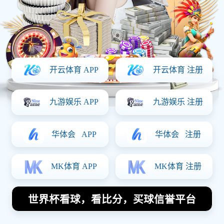
最新新闻
足球明星儿子追逐偶像的感人瞬间与名场面回顾
带奥字的足球明星名字全解析与推荐
揭秘足球明星的绰号背后的故事与含义是什么
足球明星纯银挂件价格揭秘及购买建议分享