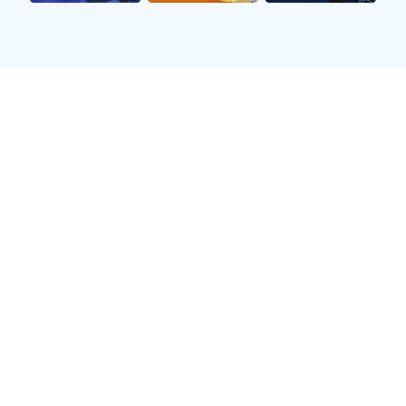
导航
了解南宫集团
体育热点
体育明星
集团服务
沟通南宫集团官方入口
足球明星变身可爱卡通头像展现独特魅力与个性风