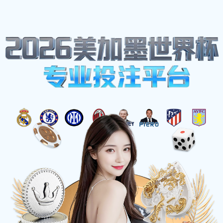
体育热点
首页
-
体育热点