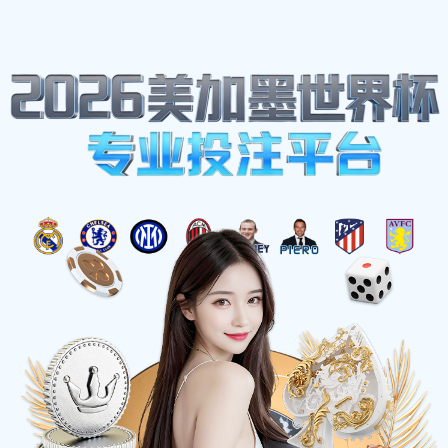
体育热点
首页
-
体育热点