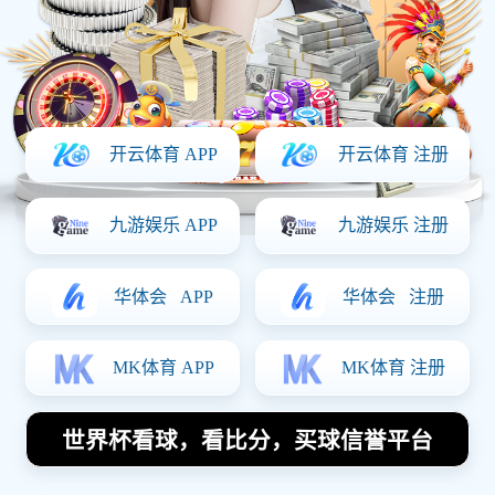
最新新闻
足球明星儿子追逐偶像的感人瞬间与名场面回顾
带奥字的足球明星名字全解析与推荐
揭秘足球明星的绰号背后的故事与含义是什么
足球明星纯银挂件价格揭秘及购买建议分享