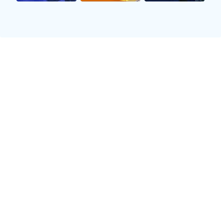
导航
了解南宫集团
体育热点
体育明星
集团服务
沟通南宫集团官方入口
回顾98年荷兰足球明星的辉煌历程与传奇瞬间