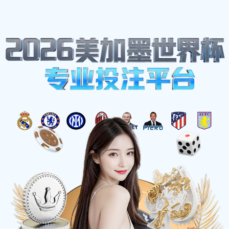
体育热点
首页
-
体育热点