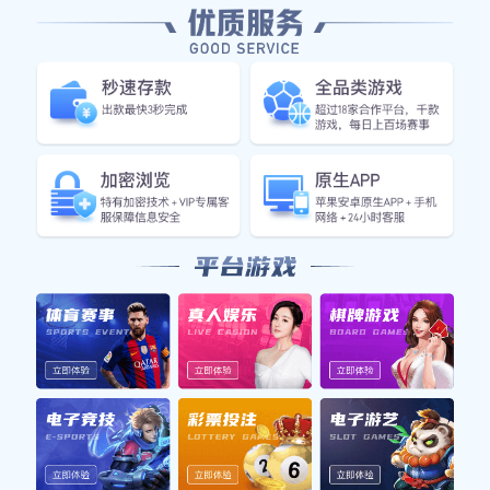
全球顶级足球明星年薪揭秘与比较分析
赛后复盘：杭州篮球队与武汉篮球队的状态分析与表现评
估
13号足球明星全解析从历史传奇到当代巨星的精彩旅程
杭州篮球队在钻石联赛中的蜕变与新篇章探索之旅
足球明星卡套装推荐及其收藏价值解析详解
深入探讨北京篮球队在比赛中的速度表现及其对胜负的影
响分析
足球明星代言广告全景揭秘展现他们的魅力与影响力
足球明星婚礼盛典中的璀璨戒指图片展示与背后的爱情故
事