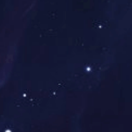
影
后
此外，意大利守门员布冯被誉为“老骥伏枥”。这个名
期，他依然能在国际赛场上展现出色的表现，为球队保
布冯本人职业生涯的一种致敬，也是对他不屈精神的一
2、各国文化中的绰号
足球明星的绰号往往受到各国文化背景和语言习惯的影
己的绰号，比如乌拉圭前锋苏亚雷斯被称作“狮子”，
造方式，在其他地区并不常见，对于南美足球而言，这
欧洲国家则倾向于用历史人物或神话角色来给球员取名
个名字强调了他的防守能力和可靠性。从某种程度上说
可战胜的形象，使得球队士气高涨。
亚洲地区虽然相对较少，但一些优秀球员如日本前锋本
既表达了他的拼搏精神，又体现了日本社会对于努力奋
下，对于成功与荣誉有着不同解读，而体育则是连接这