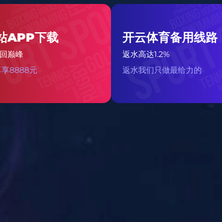
足球明星霸气绰号大揭秘盘
2025-10-14 17:30:01
足球作为一项全球广受欢迎的运动，培养了无数传奇人
许多足球明星不仅因其卓越的技艺而闻名，更因为他们
绰号。这些绰号不仅是对他们个人特点的高度凝练，更
将从多个角度出发，盘点那些令人难忘的传奇称号，包
顾
造这些球员的形象。我们将探讨不同国家和文化中足球
感与意义，帮助读者更好地理解这些球场巨星。
1、绰号背后的故事
每一个著名绰号都有其背后的故事，这些故事往往与球