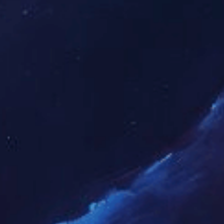
字彰显了他的经验和实力，即使在职业生涯后
驾护航。这种深情厚谊的昵称，不仅是对
种赞美。
响。在南美洲，很多球员会以动物作为自
这代表着力量与勇气。而这种动物化的人物塑
是其独特魅力的一部分。
，例如德国队长诺伊尔被称为“德国墙”，这
，这样的名称也营造了一种英勇无畏、不
田圭佑，有时会被叫作“战斗机”。这一名称
斗的不懈追求。这表明，不同文化背景
些不同文化的重要桥梁。