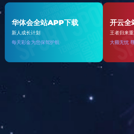
最新新闻
足球明星儿子追逐偶像的感人瞬间与名场面回
带奥字的足球明星名字全解析与推荐
揭秘足球明星的绰号背后的故事与含义是什么