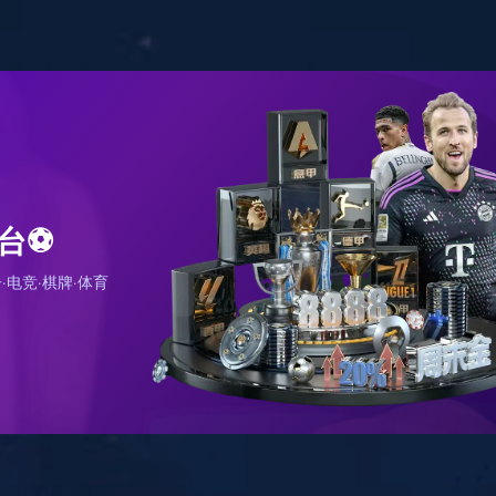
了解南宫集团
体育热点
体育明星
集团服务
沟通南宫