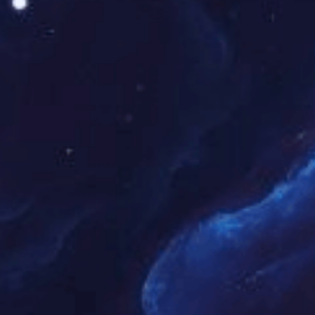
3、绰号带来的影响
足球明星们所拥有的霸气绰号，对他们自身形象塑造起
跳蚤”，这一昵称不仅突显他的身材矮小，却能在绿茵
捉摸。这使得梅西在全球范围内收获了一大批忠实粉丝
加关注他的比赛。
同时，这些绰号能够激励年轻一代球员追逐梦想。比如
利，通过自己的努力取得成功，使得许多年轻人视其为
的传奇人物来激励自己，实现自己的足球梦想。
当然，一些负面的绰号也可能给运动员带来压力，比如
冠以“自恋狂”的标签。然而，这并没有阻止他继续努
加坚定地证明自己。因此，可以看出，无论是正面还是
轨迹及职业生涯的发展。
南宫集团官网
4、未来足球明星的新趋势