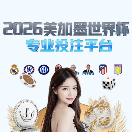
体育热点
首页
-
体育热点