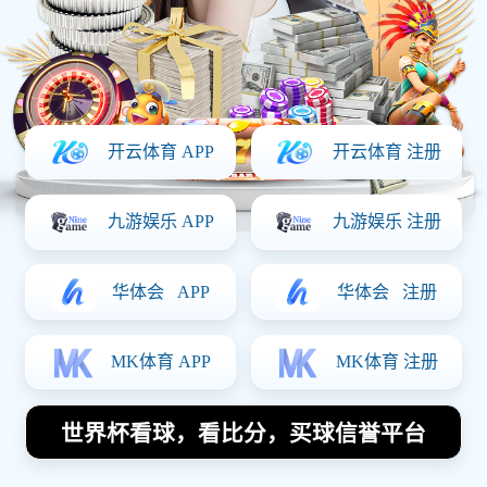
最新新闻
足球明星儿子追逐偶像的感人瞬间与名场面回顾
带奥字的足球明星名字全解析与推荐
揭秘足球明星的绰号背后的故事与含义是什么
足球明星纯银挂件价格揭秘及购买建议分享