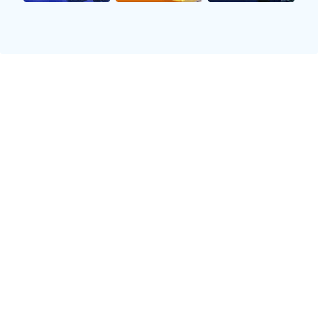
导航
了解南宫集团
体育热点
体育明星
集团服务
沟通南宫集团官方入口
2012年乒乓球决战马龙与柳承敏的巅峰对决与精彩