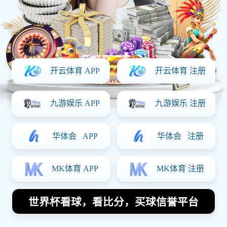
最新新闻
足球明星儿子追逐偶像的感人瞬间与名场面回顾
带奥字的足球明星名字全解析与推荐
揭秘足球明星的绰号背后的故事与含义是什么
足球明星纯银挂件价格揭秘及购买建议分享