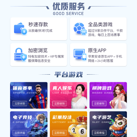
全球顶级足球明星年薪揭秘与比较分析
赛后复盘：杭州篮球队与武汉篮球队的状态分析与表现评
估
13号足球明星全解析从历史传奇到当代巨星的精彩旅程
杭州篮球队在钻石联赛中的蜕变与新篇章探索之旅
足球明星卡套装推荐及其收藏价值解析详解
深入探讨北京篮球队在比赛中的速度表现及其对胜负的影
响分析
足球明星代言广告全景揭秘展现他们的魅力与影响力
足球明星婚礼盛典中的璀璨戒指图片展示与背后的爱情故
事