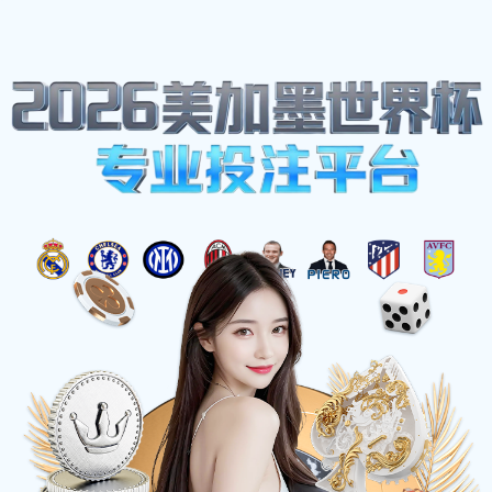
体育明星
首页
-
体育明星