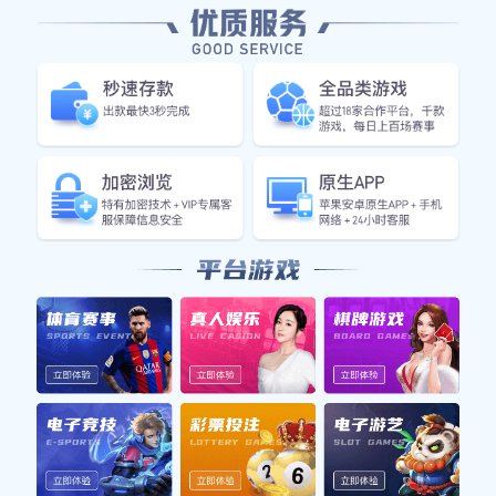
全球顶级足球明星年薪揭秘与比较分析
赛后复盘：杭州篮球队与武汉篮球队的状态分析与表现评
估
13号足球明星全解析从历史传奇到当代巨星的精彩旅程
杭州篮球队在钻石联赛中的蜕变与新篇章探索之旅
足球明星卡套装推荐及其收藏价值解析详解
深入探讨北京篮球队在比赛中的速度表现及其对胜负的影
响分析
足球明星代言广告全景揭秘展现他们的魅力与影响力
足球明星婚礼盛典中的璀璨戒指图片展示与背后的爱情故
事