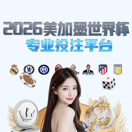
体育明星
首页
-
体育明星