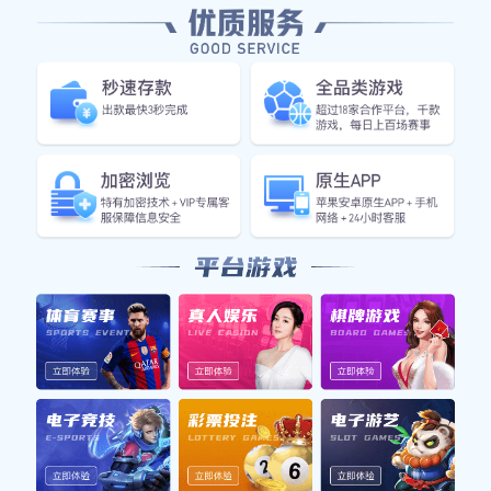
全球顶级足球明星年薪揭秘与比较分析
赛后复盘：杭州篮球队与武汉篮球队的状态分析与表现评
估
13号足球明星全解析从历史传奇到当代巨星的精彩旅程
杭州篮球队在钻石联赛中的蜕变与新篇章探索之旅
足球明星卡套装推荐及其收藏价值解析详解
深入探讨北京篮球队在比赛中的速度表现及其对胜负的影
响分析
足球明星代言广告全景揭秘展现他们的魅力与影响力
足球明星婚礼盛典中的璀璨戒指图片展示与背后的爱情故
事