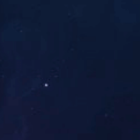
不仅改变了比赛进程，也让参与其中的球
惊天倒钩，让他成为了无数人心目中的神
选为当场最佳球员。这一瞬间不仅体现了
激动人心的画面。两位超级巨星各自以不同
，他不仅打入两个进球，还助攻队友，为巴萨
的一部分，也是他争夺最佳球员奖项的重