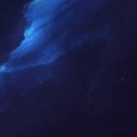
的辉煌篇章。这种传承与创新，使得欧冠
星。
讲，一名优秀的球员可以改变整个俱乐部
速适应并成为球队核心之一，多次帮助球
仍被人津津乐道，这一切都大大增强了他的
说，他们曾拥有过众多辉煌岁月，这都离不
各自球队屡屡闯入决赛，并最终捧起奖杯，
，使后辈们倍感荣耀和动力。
级明星，如德布劳内、哈兰德等。他们在
乐部赢得更多关注。这样的发展趋势使得
整体实力提升，实现双赢局面。