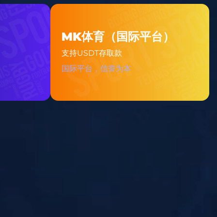
点与成就回顾
层面最高水平的竞赛，每年吸引着全球亿
又一批的足球明星，他们以卓越的表现和
对历届欧冠最佳男足球明星进行盘点与成
间；接着，分析他们所获得的重要奖项及
；最后，总结这些巨星对足球运动发展的
理解欧冠历史，更能深刻感受到足球魅力