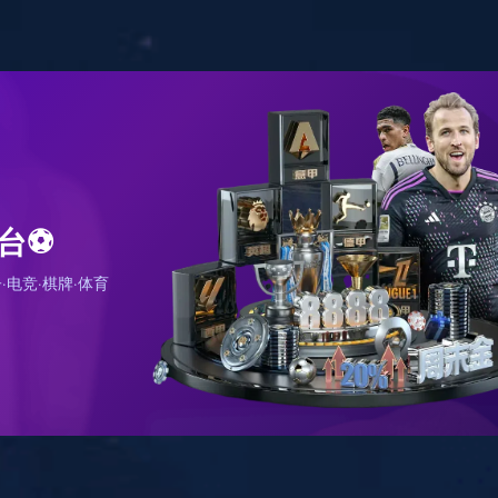
了解南宫集团
体育热点
体育明星
集团服务
沟通南宫