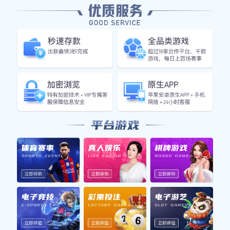
全球顶级足球明星年薪揭秘与比较分析
赛后复盘：杭州篮球队与武汉篮球队的状态分析与表现评
估
13号足球明星全解析从历史传奇到当代巨星的精彩旅程
杭州篮球队在钻石联赛中的蜕变与新篇章探索之旅
足球明星卡套装推荐及其收藏价值解析详解
深入探讨北京篮球队在比赛中的速度表现及其对胜负的影
响分析
足球明星代言广告全景揭秘展现他们的魅力与影响力
足球明星婚礼盛典中的璀璨戒指图片展示与背后的爱情故
事