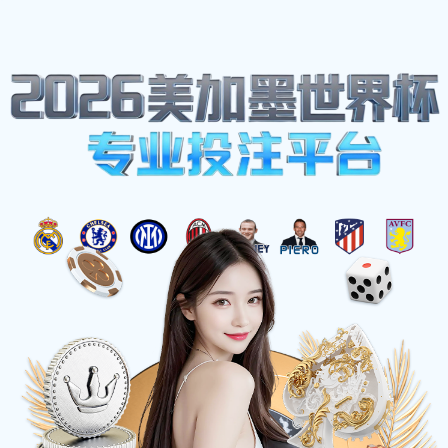
体育明星
首页
-
体育明星