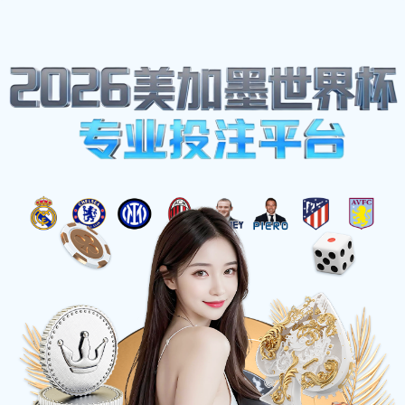
体育明星
首页
-
体育明星