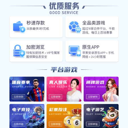
全球顶级足球明星年薪揭秘与比较分析
赛后复盘：杭州篮球队与武汉篮球队的状态分析与表现评
估
13号足球明星全解析从历史传奇到当代巨星的精彩旅程
杭州篮球队在钻石联赛中的蜕变与新篇章探索之旅
足球明星卡套装推荐及其收藏价值解析详解
深入探讨北京篮球队在比赛中的速度表现及其对胜负的影
响分析
足球明星代言广告全景揭秘展现他们的魅力与影响力
足球明星婚礼盛典中的璀璨戒指图片展示与背后的爱情故
事