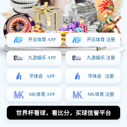
最新新闻
足球明星儿子追逐偶像的感人瞬间与名场面回顾
带奥字的足球明星名字全解析与推荐
揭秘足球明星的绰号背后的故事与含义是什么
足球明星纯银挂件价格揭秘及购买建议分享