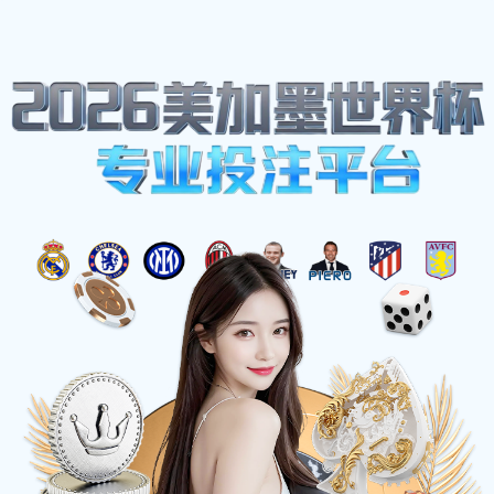
体育明星
首页
-
体育明星