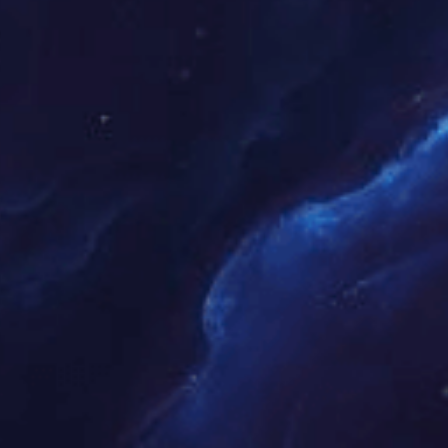
也是全场最令人振奋的一刻。经过耐心传导之后，一脚
会后迅速完成射门，让主场观众爆发出热烈欢呼。
然而，好景不长，不久后横滨水手也找到了自己的节奏
进攻展示了他们在死球情况下的威胁，同时也彰显出球
回合交锋中，两队都展现出了过硬技艺，让人感受到足
此外，本场赛事还有几次颇具争议性的判罚，引起现场
体接触后的扑救被认为是犯规，以及另外一次疑似越位
氛，也给双方增加了心理负担，可谓是悬念迭起。
南宫集团官网
4、赛后反思与未来展望
赛后总结来看，上港虽然拥有不错的数据统计，但却暴
力不足以及防守端存在一定漏洞。这些问题需要教练组
力。同时，对于年轻球员来说，这是汲取经验的重要机
水平。