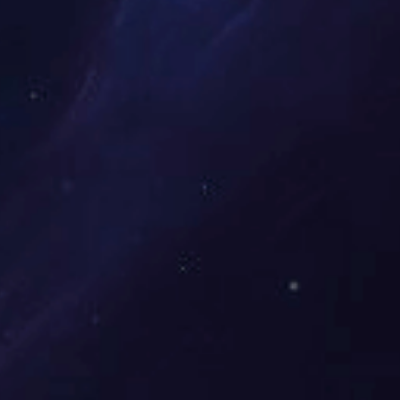
对于横滨水手而言，本次客场挑战虽说最终结果不尽如
很多值得肯定之处。例如，在面对强敌时展现出的韧性
团队精神的重要性。接下来，他们需要继续调整状态，
综合来看，这是一场技术含量高且充满竞争气息的足球
面，这样级别较量无疑都让人铭记于心。而未来，无论
足球舞台上的佼佼者，人们期待着他们更进一步的发展
总结：
综上所述，上港对决横滨水手不仅是一场激烈拼搏，更
从阵容配置到战术实施，再到关键时刻，每一个环节都
经历，无疑将成为两支球队未来奋勇向前的重要动力源
最后，我们相信，无论是在国内联赛还是国际赛事中，
位热爱足球的人，都将在这些瞬间找到共鸣，加深对这