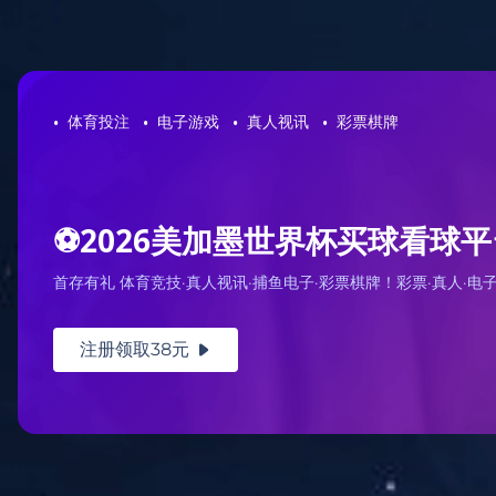
公司首页
体育明星
首页
-
体育明星