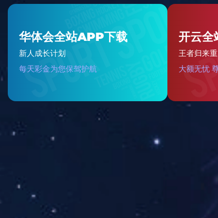
最新新闻
足球明星儿子追逐偶像的感人瞬间与名场面回
带奥字的足球明星名字全解析与推荐
揭秘足球明星的绰号背后的故事与含义是什么