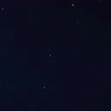
验与互动平台