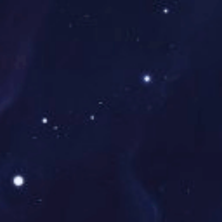
影
随着裁判吹响哨声，双方展开了激烈的争夺。在第一个
着中场控制权展开了一系列精彩对抗，为之后的发展奠
后
2、球队表现与战术解析
上港队在本场比赛中展现出了极高的斗志，他们充分利
手的进攻发挥。从开局阶段可以看出，上港在边路频繁
然未能立即见效，但为他们后续创造机会打下了基础。
相较而言，横滨水手则采取了更为稳健的防守反击战术
应对，通过快速转移球员位置，以寻求反击机会。在这
得尤为重要，也使得他们能够抵挡住上港早期的一波又
整个比赛过程中，上港虽然在控球率上占据优势，但由
错失良机。而横滨水手凭借稳定而细腻的传控，一度掌
牵制也让观众体验到了足球竞技中的魅力所在。
3、关键时刻回顾
当比赛进行到下半场时，局势发生了一些变化。此时，