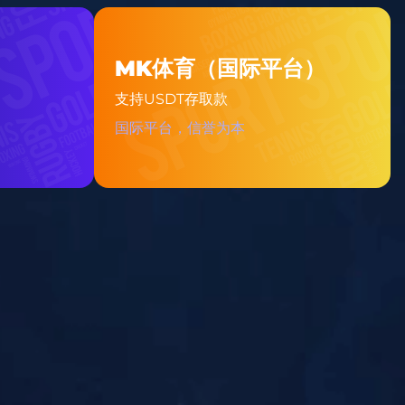
回顾与赛后分析尽在此处
与分析。我们将从四个方面来探讨这场比
关键时刻以及赛后反思。首先，我们会介
策略，再通过几个关键时刻带领读者重温
展望。希望通过本篇文章，能够让读者更
水手，两支球队都以强大的实力和良好的
将所有精力投入到争取胜利上。两队在技