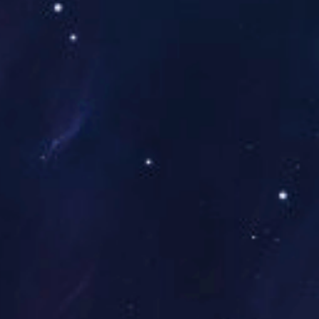
术、战术上的较量，让球迷们充满期待。
赛前，两队均公布了各自的首发阵容，上港队依然延续
手则注重整体配合和控球能力。他们派出了最强阵容，
略安排也为整场比赛埋下了伏笔。
析
之
对