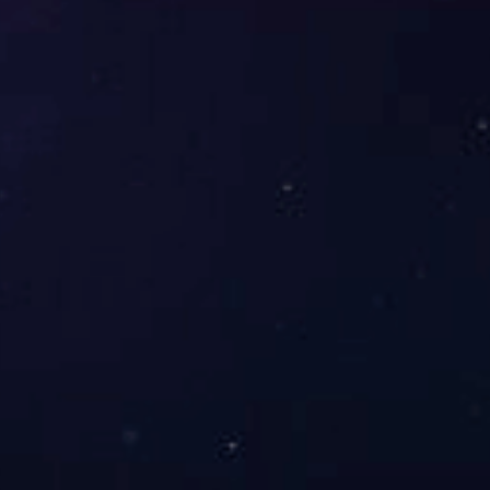
上一篇
兵工厂与圣胡安圣的激烈对决分析及赛季前景展望
下一篇
探索3vs9com的无限可能性与创新之旅，开启全新网络体