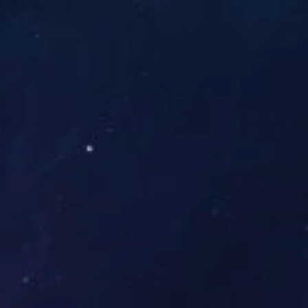
了其以往快速灵活的进攻风格，而横滨水
希望在客场取得一个理想的成绩。这种战